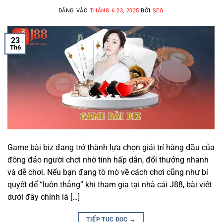
ĐĂNG VÀO
THÁNG 6 23, 2025
BỞI
SEO
23
Th6
Game bài biz đang trở thành lựa chọn giải trí hàng đầu của
đông đảo người chơi nhờ tính hấp dẫn, đổi thưởng nhanh
và dễ chơi. Nếu bạn đang tò mò về cách chơi cũng như bí
quyết để “luôn thắng” khi tham gia tại nhà cái J88, bài viết
dưới đây chính là […]
TIẾP TỤC ĐỌC
→