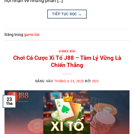
hội nhận về những phần […]
TIẾP TỤC ĐỌC
→
Đăng trong
game bài
GAME BÀI
Chơi Cá Cược Xì Tố J88 – Tâm Lý Vững Là
Chiến Thắng
ĐĂNG VÀO
THÁNG 6 23, 2025
BỞI
SEO
23
Th6