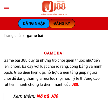
Bỏ
qua
nội
dung
ĐĂNG NHẬP
ĐĂNG KÝ
Trang chủ
»
game bài
GAME BÀI
Game bài J88 quy tụ những trò chơi quen thuộc như tiến
lên, phỏm, ba cây với luật chơi rõ ràng, công bằng và minh
bạch. Giao diện hiện đại, hỗ trợ đa nền tảng giúp người
chơi dễ dàng tham gia mọi lúc mọi nơi. Tỷ lệ thưởng cao,
rút tiền nhanh chóng là điểm mạnh của
J88
.
Xem thêm:
Nổ hũ J88