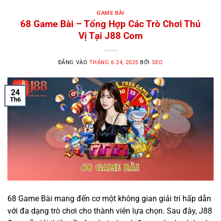
GAME BÀI
68 Game Bài – Tổng Hợp Các Trò Chơi Thú
Vị Tại J88 Com
ĐĂNG VÀO
THÁNG 6 24, 2025
BỞI
SEO
24
Th6
68 Game Bài mang đến cơ một không gian giải trí hấp dẫn
với đa dạng trò chơi cho thành viên lựa chọn. Sau đây, J88