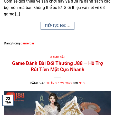
Com sẽ giới thiệu về sân chơi này và đưa ra danh sách các
bộ môn mà bạn không thể bỏ lỡ. Giới thiệu vài nét về 68
game […]
TIẾP TỤC ĐỌC
→
Đăng trong
game bài
GAME BÀI
Game Đánh Bài Đổi Thưởng J88 – Hỗ Trợ
Rút Tiền Mặt Cực Nhanh
ĐĂNG VÀO
THÁNG 6 23, 2025
BỞI
SEO
23
Th6