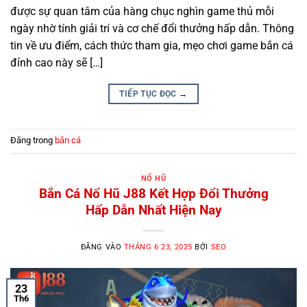
được sự quan tâm của hàng chục nghìn game thủ mỗi
ngày nhờ tính giải trí và cơ chế đổi thưởng hấp dẫn. Thông
tin về ưu điểm, cách thức tham gia, mẹo chơi game bắn cá
đỉnh cao này sẽ […]
TIẾP TỤC ĐỌC
→
Đăng trong
bắn cá
NỔ HŨ
Bắn Cá Nổ Hũ J88 Kết Hợp Đổi Thưởng
Hấp Dẫn Nhất Hiện Nay
ĐĂNG VÀO
THÁNG 6 23, 2025
BỞI
SEO
23
Th6