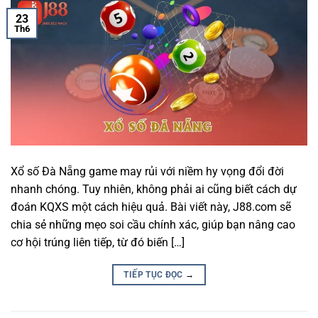
23
Th6
Xổ số Đà Nẵng game may rủi với niềm hy vọng đổi đời
nhanh chóng. Tuy nhiên, không phải ai cũng biết cách dự
đoán KQXS một cách hiệu quả. Bài viết này, J88.com sẽ
chia sẻ những mẹo soi cầu chính xác, giúp bạn nâng cao
cơ hội trúng liên tiếp, từ đó biến […]
TIẾP TỤC ĐỌC
→