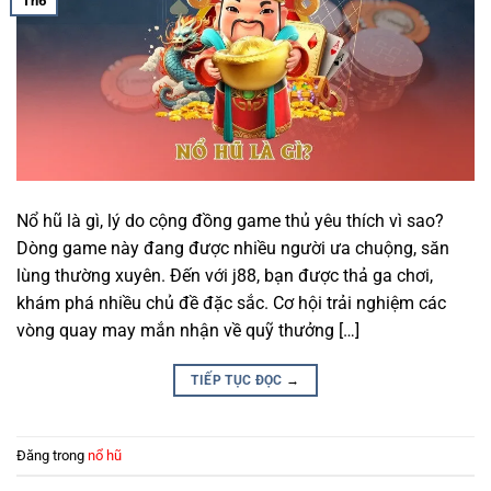
Th6
Nổ hũ là gì, lý do cộng đồng game thủ yêu thích vì sao?
Dòng game này đang được nhiều người ưa chuộng, săn
lùng thường xuyên. Đến với j88, bạn được thả ga chơi,
khám phá nhiều chủ đề đặc sắc. Cơ hội trải nghiệm các
vòng quay may mắn nhận về quỹ thưởng […]
TIẾP TỤC ĐỌC
→
Đăng trong
nổ hũ