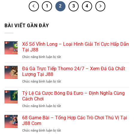
1
2
3
4
BÀI VIẾT GẦN ĐÂY
Xổ Số Vĩnh Long – Loại Hình Giải Trí Cực Hấp Dẫn
Tại J88
Chức năng bình luận bị tắt
ở
Xổ
Số
Đá Gà Trực Tiếp Thomo 24/7 – Xem Đá Gà Chất
Vĩnh
Lượng Tại J88
Long
Chức năng bình luận bị tắt
ở
–
Đá
Loại
Gà
Tỷ Lệ Cá Cược Bóng Đá Euro – Định Nghĩa Cùng
Hình
Trực
Giải
Cách Chơi
Tiếp
Trí
Chức năng bình luận bị tắt
ở
Thomo
Cực
Tỷ
24/7
Hấp
Lệ
68 Game Bài – Tổng Hợp Các Trò Chơi Thú Vị Tại
–
Dẫn
Cá
Xem
J88 Com
Tại
Cược
Đá
J88
Chức năng bình luận bị tắt
ở
Bóng
Gà