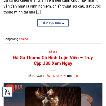
ưu cơ hội chiến thắng, anh em bên cạnh chút may mắn thì
vẫn cần nhất là kinh nghiệm, chiến thuật soi cầu, đặt cược
thông minh tại nhà […]
TIẾP TỤC ĐỌC
→
Đăng trong
casino
ĐÁ GÀ
Đá Gà Thomo Có Bình Luận Viên – Truy
Cập J88 Xem Ngay
ĐĂNG VÀO
THÁNG 6 23, 2025
BỞI
SEO
23
Th6