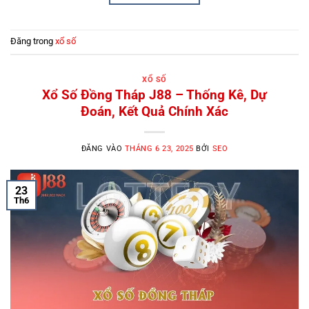
Đăng trong
xổ số
XỔ SỐ
Xổ Số Đồng Tháp J88 – Thống Kê, Dự
Đoán, Kết Quả Chính Xác
ĐĂNG VÀO
THÁNG 6 23, 2025
BỞI
SEO
23
Th6