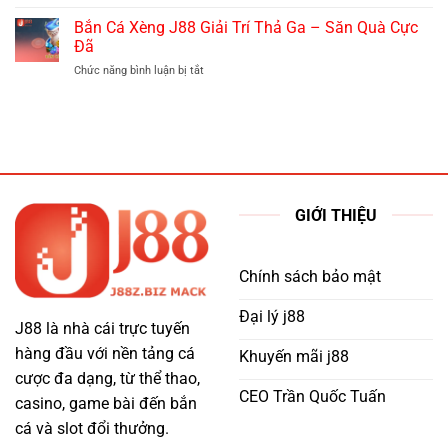
68
Đá
Chất
Game
Bắn Cá Xèng J88 Giải Trí Thả Ga – Săn Quà Cực
Euro
Lượng
Bài
–
Đã
Tại
–
Định
J88
Chức năng bình luận bị tắt
ở
Tổng
Nghĩa
Bắn
Hợp
Cùng
Cá
Các
Cách
Xèng
Trò
Chơi
J88
Chơi
Giải
Thú
Trí
Vị
Thả
Tại
Ga
J88
GIỚI THIỆU
–
Com
Săn
Quà
Chính sách bảo mật
Cực
Đã
Đại lý j88
J88 là nhà cái trực tuyến
hàng đầu với nền tảng cá
Khuyến mãi j88
cược đa dạng, từ thể thao,
CEO Trần Quốc Tuấn
casino, game bài đến bắn
cá và slot đổi thưởng.