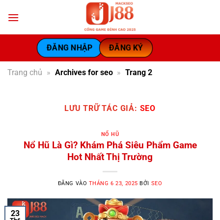
Bỏ
qua
nội
dung
ĐĂNG NHẬP
ĐĂNG KÝ
Trang chủ
»
Archives for seo
»
Trang 2
LƯU TRỮ TÁC GIẢ:
SEO
NỔ HŨ
Nổ Hũ Là Gì? Khám Phá Siêu Phẩm Game
Hot Nhất Thị Trường
ĐĂNG VÀO
THÁNG 6 23, 2025
BỞI
SEO
23