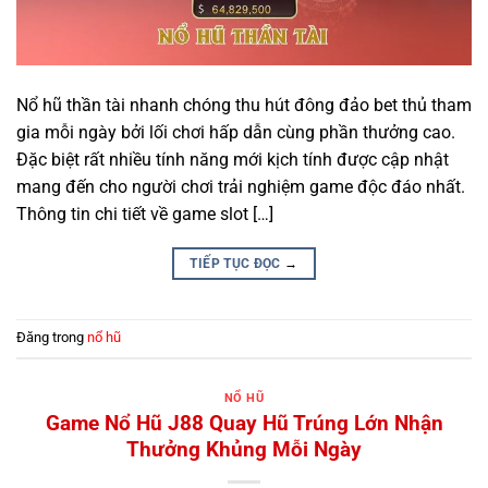
Nổ hũ thần tài nhanh chóng thu hút đông đảo bet thủ tham
gia mỗi ngày bởi lối chơi hấp dẫn cùng phần thưởng cao.
Đặc biệt rất nhiều tính năng mới kịch tính được cập nhật
mang đến cho người chơi trải nghiệm game độc đáo nhất.
Thông tin chi tiết về game slot […]
TIẾP TỤC ĐỌC
→
Đăng trong
nổ hũ
NỔ HŨ
Game Nổ Hũ J88 Quay Hũ Trúng Lớn Nhận
Thưởng Khủng Mỗi Ngày