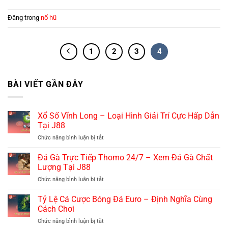
Đăng trong
nổ hũ
1
2
3
4
BÀI VIẾT GẦN ĐÂY
Xổ Số Vĩnh Long – Loại Hình Giải Trí Cực Hấp Dẫn
Tại J88
Chức năng bình luận bị tắt
ở
Xổ
Số
Đá Gà Trực Tiếp Thomo 24/7 – Xem Đá Gà Chất
Vĩnh
Lượng Tại J88
Long
Chức năng bình luận bị tắt
ở
–
Đá
Loại
Gà
Tỷ Lệ Cá Cược Bóng Đá Euro – Định Nghĩa Cùng
Hình
Trực
Giải
Cách Chơi
Tiếp
Trí
Chức năng bình luận bị tắt
ở
Thomo
Cực