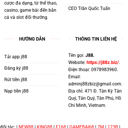
cược đa dạng, từ thể thao,
CEO Trần Quốc Tuấn
casino, game bài đến bắn
cá và slot đổi thưởng.
HƯỚNG DẪN
THÔNG TIN LIÊN HỆ
Tên gọi:
J88.
Tải app j88
Website:
https://j88z.biz/
.
Đăng ký j88
Điện thoại: 0978983960.
Email:
Rút tiền j88
adminj88zbiz@gmail.com
.
Nạp tiền j88
Địa chỉ: 471 Đ. Tân Kỳ Tân
Quý, Tân Quý, Tân Phú, Hồ
Chí Minh, Vietnam.
đối tác:
|
NEW88
|
KING88
|
F168
|
GAMEBAI68
|
7M
|
123B
|