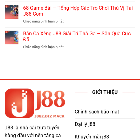
Tỷ
24/7
Hấp
Lệ
68 Game Bài – Tổng Hợp Các Trò Chơi Thú Vị Tại
–
Dẫn
Cá
Xem
J88 Com
Tại
Cược
Đá
J88
Chức năng bình luận bị tắt
ở
Bóng
Gà
68
Đá
Chất
Game
Bắn Cá Xèng J88 Giải Trí Thả Ga – Săn Quà Cực
Euro
Lượng
Bài
–
Đã
Tại
–
Định
J88
Chức năng bình luận bị tắt
ở
Tổng
Nghĩa
Bắn
Hợp
Cùng
Cá
Các
Cách
Xèng
Trò
Chơi
J88
Chơi
Giải
Thú
Trí
Vị
Thả
Tại
Ga
J88
GIỚI THIỆU
–
Com
Săn
Quà
Chính sách bảo mật
Cực
Đã
Đại lý j88
J88 là nhà cái trực tuyến
hàng đầu với nền tảng cá
Khuyến mãi j88